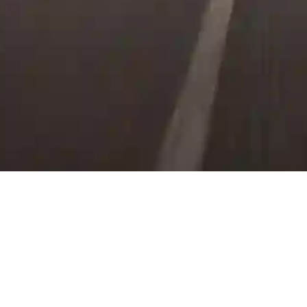
льцам
Бренд