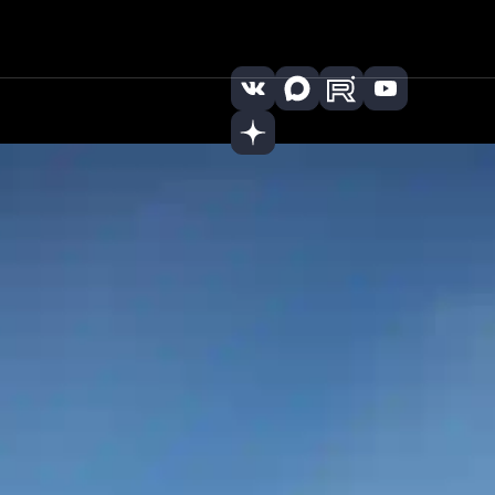
 (8442) 722
Заказать
|
22
звонок