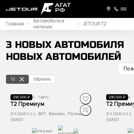
Главная
JETOUR T2
Новые
3 НОВЫХ АВТОМОБИЛЯ
автомобили
НОВЫХ АВТОМОБИЛЕЙ
По 
T2
Сбросить
290 000 ₽
В наличии
·
1 авто
290 000 ₽
В наличии
·
T2 Премиум
T2 Преми
2 л (245 л.с.), 8AT, бензин, Полный
2 л (245 л.с.
(XWD)
(XWD)