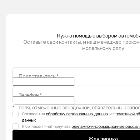
Нужна помощь с выбором автомоб
Оставьте свои контакты, и наш менеджер прокон
модельному ряду
Представьтесь
*
Телефон
*
* - поля, отмеченные звездочкой, обязательны к зап
Согласен на
обработку персональных данных
и с
политикой о
данных
Я согласен (-на) получать
рекламно-информационные рассыл
Жду звонка