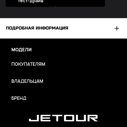
тест-драйв
ПОДРОБНАЯ ИНФОРМАЦИЯ
*
ООО «ВОТУР МОТОР РУС» оставляет за собой исключительное
право вносить изменения в любую комплектацию автомобиля
МОДЕЛИ
без предварительного уведомления. Упоминаемое
оборудование может быть опциональным. Не является
ПОКУПАТЕЛЯМ
публичной офертой.
ВЛАДЕЛЬЦАМ
БРЕНД