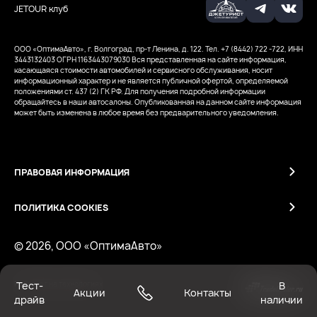
JETOUR клуб
ООО «ОптимаАвто», г. Волгоград, пр-т Ленина, д. 122. Тел. +7 (8442) 722 -722, ИНН
3443132403
ОГРН 1163443079030
Вся представленная на сайте информация,
касающаяся стоимости автомобилей и сервисного обслуживания, носит
информационный характер и не является публичной офертой, определяемой
положениями ст. 437 (2) ГК РФ. Для получения подробной информации
обращайтесь в наши автосалоны. Опубликованная на данном сайте информация
может быть изменена в любое время без предварительного уведомления.
ПРАВОВАЯ ИНФОРМАЦИЯ
ПОЛИТИКА COOKIES
© 2026, ООО «ОптимаАвто»
Тест-
В
Работает на технологиях
Акции
Контакты
драйв
наличии