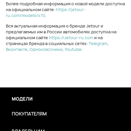
Более подробная информация о новой модели доступна
на официальном сайте:
https://jetour-
ru.com/models/x70
.
Вся актуальная информация о бренде Jetour и
предлагаемых им в России автомобилях доступна на
официальном сайте
https://Jetour-ru.com
и на
страницах бренда в социальных сетях:
Telegram
,
Вконтакте
,
Одноклассники
,
Youtube
.
МОДЕЛИ
ПОКУПАТЕЛЯМ