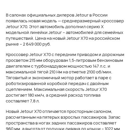
В салонах официальных дилеров Jetour в России
появилась новая модель — среднеразмерный кроссовер
Jetour X70. Этот автомобиль дополнил серию X
модельной линейки Jetour – автомобилей для семейных
путешествий. Цена на новый Jetour X70 на российском
рынке – 2 649 000 руб.
Кроссовер Jetour X70 с передним приводом и дорожным
просветом 215 мм оборудован 1,5-литровым бензиновым
двигателем с турбонаддувом мощностью 147 л.с. и
максимальной тягой 210 Нм на отметке 2100 об/мин.
Тяговитый и экономичный мотор работает в паре с
роботизированной коробкой передач c двойным
сцеплением. Максимальная скорость Jetour X70
достигает 180 км/ч, а средний расход топлива
составляет 7,8 л.
Новый Jetour X70 отличается просторным салоном,
рассчитанным на пятерых взрослых пассажиров. Запас
пространства в ногах задних пассажиров составляет
960 мм, а высота от подушки дивана до крыши – 1022 мм.