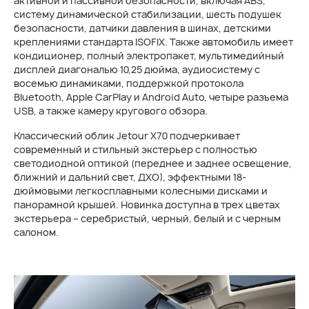
активной и пассивной безопасности, включая ABS,
систему динамической стабилизации, шесть подушек
безопасности, датчики давления в шинах, детскими
креплениями стандарта ISOFIX. Также автомобиль имеет
кондиционер, полный электропакет, мультимедийный
дисплей диагональю 10,25 дюйма, аудиосистему с
восемью динамиками, поддержкой протокола
Bluetooth, Apple CarPlay и Android Auto, четыре разъема
USB, а также камеру кругового обзора.
Классический облик Jetour Х70 подчеркивает
современный и стильный экстерьер с полностью
светодиодной оптикой (переднее и заднее освещение,
ближний и дальний свет, ДХО), эффектными 18-
дюймовыми легкосплавными колесными дисками и
панорамной крышей. Новинка доступна в трех цветах
экстерьера – серебристый, черный, белый и с черным
салоном.