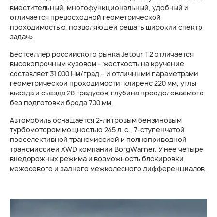
вместительный, многофункциональный, удобный и
отличается превосходной геометрической
проходимостью, позволяющей решать широкий спектр
задач».
Бестселлер российского рынка Jetour T2 отличается
высокопрочным кузовом – жесткость на кручение
составляет 31 000 Нм/град – и отличными параметрами
геометрической проходимости: клиренс 220 мм, углы
въезда и съезда 28 градусов, глубина преодолеваемого
без подготовки брода 700 мм.
Автомобиль оснащается 2-литровым бензиновым
турбомотором мощностью 245 л. с., 7-ступенчатой
преселективной трансмиссией и полноприводной
трансмиссией XWD компании BorgWarner. У нее четыре
внедорожных режима и возможность блокировки
межосевого и заднего межколесного дифференциалов.