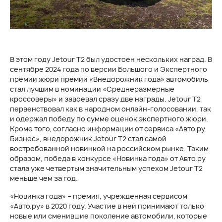
В этом году Jetour T2 был удостоен нескольких наград. В
сентябре 2024 года по версии Большого и Экспертного
премии жюри премии «Внедорожник года» автомобиль
стал лучшим в номинации «Среднеразмерные
кроссоверы» и завоевал сразу две награды. Jetour T2
первенствовал как в народном онлайн-голосовании, так
и одержал победу по сумме оценок экспертного жюри.
Кроме того, согласно информации от сервиса «Авто.ру.
Бизнес», внедорожник Jetour T2 стал самой
востребованной новинкой на российском рынке. Таким
образом, победа в конкурсе «Новинка года» от Авто.ру
стала уже четвертым значительным успехом Jetour T2
меньше чем за год.
«Новинка года» – премия, учрежденная сервисом
«Авто.ру» в 2020 году. Участие в ней принимают только
новые или сменившие поколение автомобили, которые