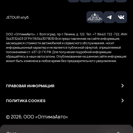
JETOUR клуб
ООО «ОптимаАвто», г. Волгоград, пр-т Ленина, д. 122. Тел. +7 (8442) 722 -722, ИНН
3443132403
ОГРН 1163443079030
Вся представленная на сайте информация,
касающаяся стоимости автомобилей и сервисного обслуживания, носит
информационный характер и не является публичной офертой, определяемой
положениями ст. 437 (2) ГК РФ. Для получения подробной информации
обращайтесь в наши автосалоны. Опубликованная на данном сайте информация
может быть изменена в любое время без предварительного уведомления.
ПРАВОВАЯ ИНФОРМАЦИЯ
ПОЛИТИКА COOKIES
© 2026, ООО «ОптимаАвто»
Работает на технологиях