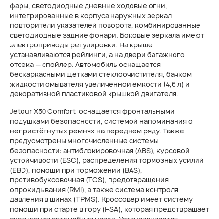
фары, светодиодные дневные ходовые огни,
интегрированные в корпуса наружных зеркал
повторители указателей поворота, комбинированные
светодиодные задние фонари. Боковые зеркала имеют
электроприводы регулировки. На крыше
устанавливаются рейлинги, а на двери багажного
отсека — спойлер. Автомобиль оснащается
бескаркасными щетками стеклоочистителя, бачком
жидкости омывателя увеличенной емкости (4,6 л) и
декоративной пластиковой крышкой двигателя.
Jetour X50 Comfort оснащается фронтальными
подушками безопасности, системой напоминания о
непристёгнутых ремнях на переднем ряду. Также
предусмотрены многочисленные системы
безопасности: антиблокировочная (ABS), курсовой
устойчивости (ESC), распределения тормозных усилий
(EBD), помощи при торможении (BAS),
противобуксовочная (TCS), предотвращения
опрокидывания (RMI), а также система контроля
давления в шинах (TPMS). Кроссовер имеет систему
помощи при старте в гору (HSA), которая предотвращает
скатывания автомобиля назад. Устанавливается