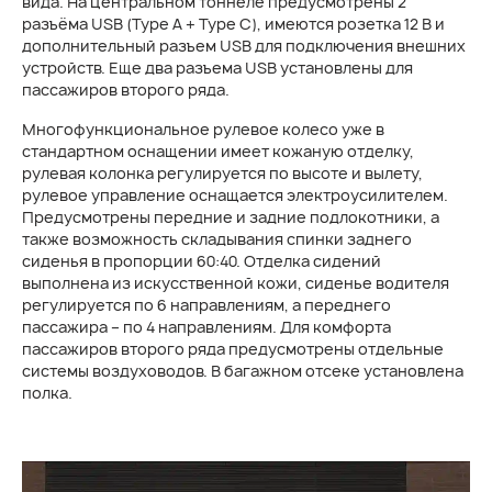
вида. На центральном тоннеле предусмотрены 2
разъёма USB (Type A + Type C), имеются розетка 12 В и
дополнительный разъем USB для подключения внешних
устройств. Еще два разъема USB установлены для
пассажиров второго ряда.
Многофункциональное рулевое колесо уже в
стандартном оснащении имеет кожаную отделку,
рулевая колонка регулируется по высоте и вылету,
рулевое управление оснащается электроусилителем.
Предусмотрены передние и задние подлокотники, а
также возможность складывания спинки заднего
сиденья в пропорции 60:40. Отделка сидений
выполнена из искусственной кожи, сиденье водителя
регулируется по 6 направлениям, а переднего
пассажира – по 4 направлениям. Для комфорта
пассажиров второго ряда предусмотрены отдельные
системы воздуховодов. В багажном отсеке установлена
полка.