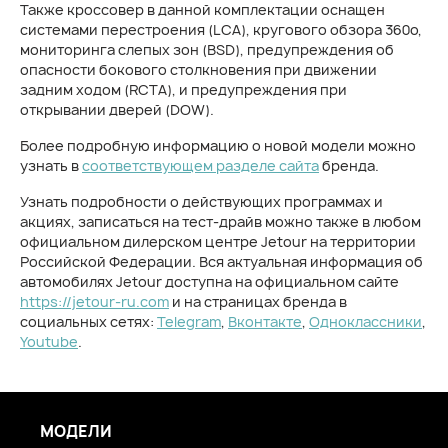
Также кроссовер в данной комплектации оснащен
системами перестроения (LCA), кругового обзора 360о,
мониторинга слепых зон (ВSD), предупреждения об
опасности бокового столкновения при движении
задним ходом (RCTA), и предупреждения при
открывании дверей (DOW).
Более подробную информацию о новой модели можно
узнать в
соответствующем разделе сайта
бренда.
Узнать подробности о действующих программах и
акциях, записаться на тест-драйв можно также в любом
официальном дилерском центре Jetour на территории
Российской Федерации. Вся актуальная информация об
автомобилях Jetour доступна на официальном сайте
https://jetour-ru.com
и на страницах бренда в
социальных сетях:
Telegram
,
Вконтакте
,
Одноклассники
,
Youtube
.
МОДЕЛИ