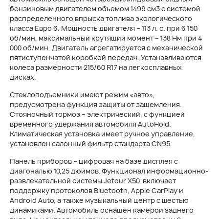
бензиновым двигателем объемом 1499 см3 с системой
распределенного впрыска топлива экологического
класса Евро 6. Мощность двигателя – 113 л. с. при 6 150
об/мин, максимальный крутящий момент – 138 Нм при 4
000 об/мин. Двигатель агрегатируется с механической
пятиступенчатой коробкой передач. Устанавливаются
колеса размерности 215/60 R17 на легкосплавных
дисках.
Стеклоподъемники имеют режим «авто»,
предусмотрена функция защиты от защемления.
Стояночный тормоз – электрический, с функцией
временного удержания автомобиля AutoHold.
Климатическая установка имеет ручное управление,
установлен салонный фильтр стандарта CN95.
Панель приборов – цифровая на базе дисплея с
диагональю 10,25 дюймов. Функционал информационно-
развлекательной системы Jetour X50 включает
поддержку протоколов Bluetooth, Apple CarPlay и
Android Auto, а также музыкальный центр c шестью
динамиками. Автомобиль оснащен камерой заднего