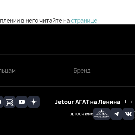
плении в него читайте на
странице
льцам
Бренд
Jetour АГАТ на Ленина
|
г
JETOUR клуб