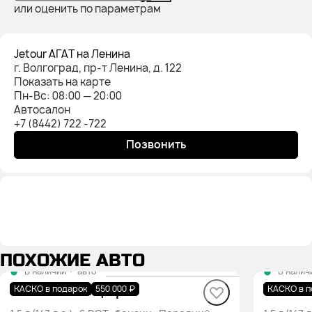
или оценить по параметрам
Jetour АГАТ на Ленина
г. Волгоград, пр-т Ленина, д. 122
Показать на карте
Пн-Вс: 08:00 — 20:00
Автосалон
+7 (8442) 722 -722
Позвонить
ПОХОЖИЕ АВТО
В наличии
·
авто
В налич
DASHING Комфорт
DASHI
КАСКО в подарок
550 000 ₽
КАСКО в п