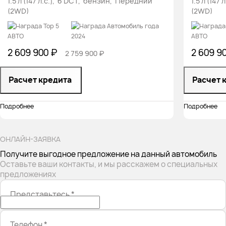
1.5 л (147 л.с.), 6 DCT, бензин, Передний
1.5 л (14
(2WD)
(2WD)
2 609 900 ₽
2 609 9
2 759 900 ₽
Расчет кредита
Расчет 
Подробнее
Подробнее
ОНЛАЙН-ЗАЯВКА
Получите выгодное предложение на данный автомобиль
Оставьте ваши контакты, и мы расскажем о специальных
предложениях
Представьтесь
*
Телефон
*